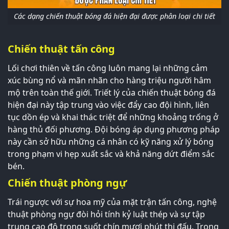
Các dạng chiến thuật bóng đá hiện đại được phân loại chi tiết
Chiến thuật tấn công
Lối chơi thiên về tấn công luôn mang lại những cảm
xúc bùng nổ và mãn nhãn cho hàng triệu người hâm
mộ trên toàn thế giới. Triết lý của chiến thuật bóng đá
hiện đại này tập trung vào việc đẩy cao đội hình, liên
tục dồn ép và khai thác triệt để những khoảng trống ở
hàng thủ đối phương. Đội bóng áp dụng phương pháp
này cần sở hữu những cá nhân có kỹ năng xử lý bóng
trong phạm vi hẹp xuất sắc và khả năng dứt điểm sắc
bén.
Chiến thuật phòng ngự
Trái ngược với sự hoa mỹ của mặt trận tấn công, nghệ
thuật phòng ngự đòi hỏi tính kỷ luật thép và sự tập
trung cao độ trong suốt chín mươi phút thi đấu. Trong