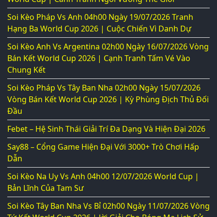
Soi Kèo Pháp Vs Anh 04h00 Ngày 19/07/2026 Tranh
Hạng Ba World Cup 2026 | Cuộc Chiến Vì Danh Dự
Soi Kèo Anh Vs Argentina 02h00 Ngày 16/07/2026 Vòng
Bán Kết World Cup 2026 | Cạnh Tranh Tấm Vé Vào
Chung Kết
Soi Kèo Pháp Vs Tây Ban Nha 02h00 Ngày 15/07/2026
Vòng Bán Kết World Cup 2026 | Kỳ Phùng Địch Thủ Đối
Đầu
Febet – Hệ Sinh Thái Giải Trí Đa Dạng Và Hiện Đại 2026
Say88 – Cổng Game Hiện Đại Với 3000+ Trò Chơi Hấp
Dẫn
Soi Kèo Na Uy Vs Anh 04h00 12/07/2026 World Cup |
Bản Lĩnh Của Tam Sư
Soi Kèo Tây Ban Nha Vs Bỉ 02h00 Ngày 11/07/2026 Vòng