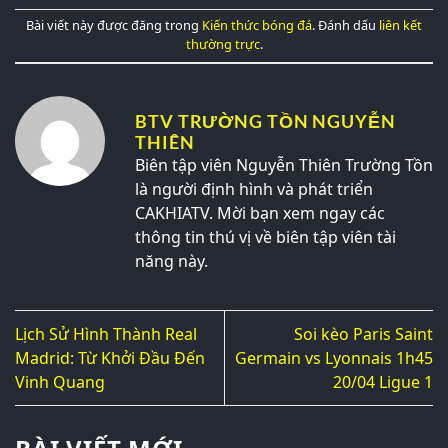
Bài viết này được đăng trong
Kiến thức bóng đá
. Đánh dấu
liên kết
thường trực
.
BTV TRƯỜNG TỒN NGUYỄN
THIÊN
Biên tập viên Nguyễn Thiên Trường Tồn
là người định hình và phát triển
CAKHIATV. Mời bạn xem ngay các
thông tin thú vị về biên tập viên tài
năng này.
Lịch Sử Hình Thành Real
Soi kèo Paris Saint
Madrid: Từ Khởi Đầu Đến
Germain vs Lyonnais 1h45
Vinh Quang
20/04 Ligue 1