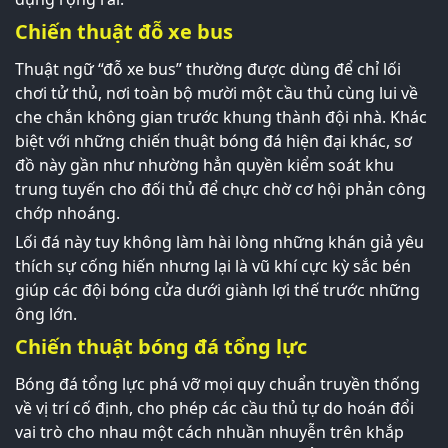
Chiến thuật đỗ xe bus
Thuật ngữ “đỗ xe bus” thường được dùng để chỉ lối
chơi tử thủ, nơi toàn bộ mười một cầu thủ cùng lui về
che chắn không gian trước khung thành đội nhà. Khác
biệt với những chiến thuật bóng đá hiện đại khác, sơ
đồ này gần như nhường hẳn quyền kiểm soát khu
trung tuyến cho đối thủ để chực chờ cơ hội phản công
chớp nhoáng.
Lối đá này tuy không làm hài lòng những khán giả yêu
thích sự cống hiến nhưng lại là vũ khí cực kỳ sắc bén
giúp các đội bóng cửa dưới giành lợi thế trước những
ông lớn.
Chiến thuật bóng đá tổng lực
Bóng đá tổng lực phá vỡ mọi quy chuẩn truyền thống
về vị trí cố định, cho phép các cầu thủ tự do hoán đổi
vai trò cho nhau một cách nhuần nhuyễn trên khắp