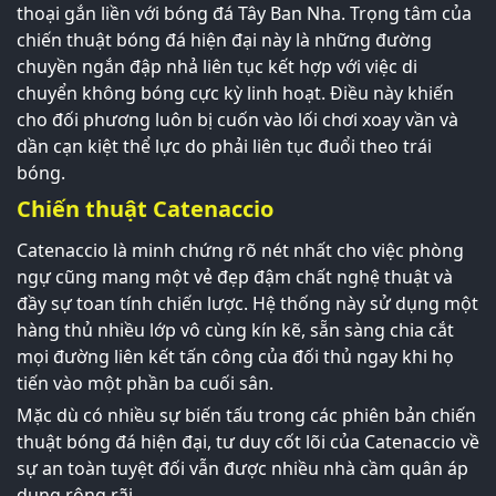
thoại gắn liền với bóng đá Tây Ban Nha. Trọng tâm của
chiến thuật bóng đá hiện đại này là những đường
chuyền ngắn đập nhả liên tục kết hợp với việc di
chuyển không bóng cực kỳ linh hoạt. Điều này khiến
cho đối phương luôn bị cuốn vào lối chơi xoay vần và
dần cạn kiệt thể lực do phải liên tục đuổi theo trái
bóng.
Chiến thuật Catenaccio
Catenaccio là minh chứng rõ nét nhất cho việc phòng
ngự cũng mang một vẻ đẹp đậm chất nghệ thuật và
đầy sự toan tính chiến lược. Hệ thống này sử dụng một
hàng thủ nhiều lớp vô cùng kín kẽ, sẵn sàng chia cắt
mọi đường liên kết tấn công của đối thủ ngay khi họ
tiến vào một phần ba cuối sân.
Mặc dù có nhiều sự biến tấu trong các phiên bản chiến
thuật bóng đá hiện đại, tư duy cốt lõi của Catenaccio về
sự an toàn tuyệt đối vẫn được nhiều nhà cầm quân áp
dụng rộng rãi.