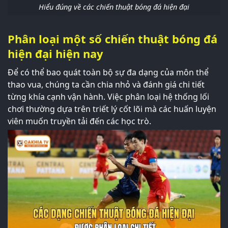
Hiểu đúng về các chiến thuật bóng đá hiện đại
Phân loại một số chiến thuật bóng đá
hiện đại hiện nay
Để có thể bao quát toàn bộ sự đa dạng của môn thể
thao vua, chúng ta cần chia nhỏ và đánh giá chi tiết
từng khía cạnh vận hành. Việc phân loại hệ thống lối
chơi thường dựa trên triết lý cốt lõi mà các huấn luyện
viên muốn truyền tải đến các học trò.