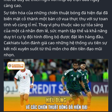
càng cao.
Sự tiến hóa của những chiến thuật bóng đá hiện đại đã
biến mặt cỏ thành một bàn cờ vua thực thụ với sự toan
tính vô cùng tỉ mỉ. Thay vì phụ thuộc vào sự tỏa sáng
của một cá nhân đơn lẻ, sức mạnh tập thể và khả năng
duy trì cự ly đội hình đồng bộ được đặt lên hàng đầu.
Cakhiatv luôn đánh giá cao những hệ thống ưu tiên sự
kết nối xuyên suốt từ thủ môn cho đến tiền đạo mũi
nhọn.