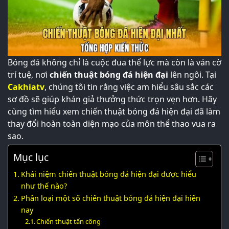
Bóng đá không chỉ là cuộc đua thể lực mà còn là ván cờ
trí tuệ, nơi
chiến thuật bóng đá hiện đại
lên ngôi. Tại
Cakhiatv
, chúng tôi tin rằng việc am hiểu sâu sắc các
sơ đồ sẽ giúp khán giả thưởng thức trọn vẹn hơn. Hãy
cùng tìm hiểu xem chiến thuật bóng đá hiện đại đã làm
thay đổi hoàn toàn diện mạo của môn thể thao vua ra
sao.
Mục lục
Khái niệm chiến thuật bóng đá hiện đại được hiểu
như thế nào?
Phân loại một số chiến thuật bóng đá hiện đại hiện
nay
Chiến thuật tấn công