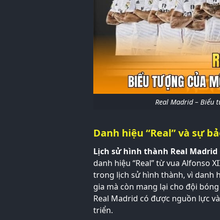
Real Madrid – Biểu 
Danh hiệu “Real” và sự bả
Lịch sử hình thành Real Madrid
danh hiệu “Real” từ vua Alfonso X
trong lịch sử hình thành, vì danh
gia mà còn mang lại cho đội bóng 
Real Madrid có được nguồn lực v
triển.