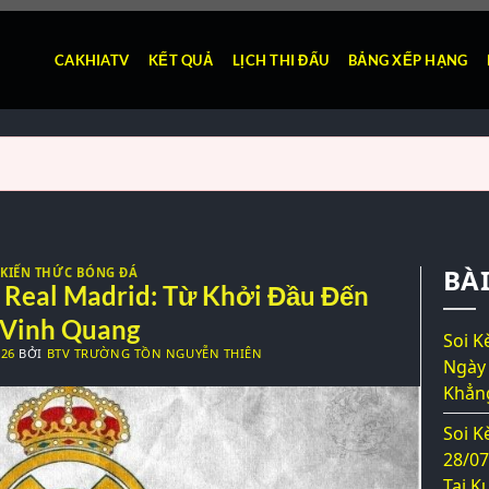
CAKHIATV
KẾT QUẢ
LỊCH THI ĐẤU
BẢNG XẾP HẠNG
BÀI
KIẾN THỨC BÓNG ĐÁ
 Real Madrid: Từ Khởi Đầu Đến
Vinh Quang
Soi K
026
BỞI
BTV TRƯỜNG TỒN NGUYỄN THIÊN
Ngày 
Khẳng
Soi K
28/07
Tại K