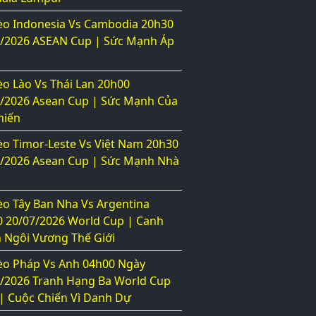
èo Indonesia Vs Cambodia 20h30
7/2026 ASEAN Cup | Sức Mạnh Áp
èo Lào Vs Thái Lan 20h00
/2026 Asean Cup | Sức Mạnh Của
hiến
èo Timor-Leste Vs Việt Nam 20h30
/2026 Asean Cup | Sức Mạnh Nhà
èo Tây Ban Nha Vs Argentina
 20/07/2026 World Cup | Canh
 Ngôi Vương Thế Giới
èo Pháp Vs Anh 04h00 Ngày
/2026 Tranh Hạng Ba World Cup
| Cuộc Chiến Vì Danh Dự