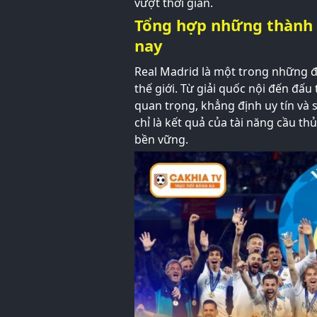
vượt thời gian.
Tổng hợp những thành 
nay
Real Madrid là một trong những đ
thế giới. Từ giải quốc nội đến đấ
quan trọng, khẳng định uy tín và
chỉ là kết quả của tài năng cầu thủ
bền vững.