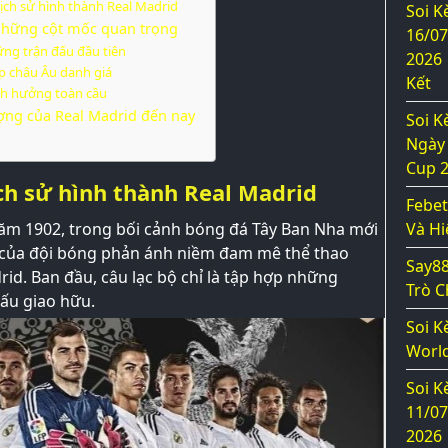
ịch sử hình thành Real Madrid
Soi K
 Những cột mốc quan trọng
16/07
ững trận đấu đầu tiên
2026 
úp châu Âu danh giá
Kết
ảnh hưởng toàn cầu
ợng của Real Madrid đến nay
Soi K
Ngày 
Cup 2
ịch sử hình thành Real Madrid
Febet
ăm 1902, trong bối cảnh bóng đá Tây Ban Nha mới
Và Hi
h của đội bóng phản ánh niềm đam mê thể thao
Say88
rid. Ban đầu, câu lạc bộ chỉ là tập hợp những
Trò C
đấu giao hữu.
Soi K
World
Soi K
11/07
2026 