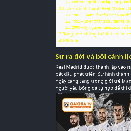
Những người sáng lập góp phần l
Lịch sử hình thành Real Madrid:
1902 – Thành lập câu lạc bộ và nh
1955 – Chiến thắng đầu tiên tại c
2000 – Kỷ nguyên Galácticos và 
Tổng hợp những thành tích ấn tư
Kết luận
Sự ra đời và bối cảnh l
Real Madrid được thành lập vào n
bắt đầu phát triển. Sự hình thàn
ngày càng tăng trong giới trẻ Mad
người yêu bóng đá tụ họp để thi 