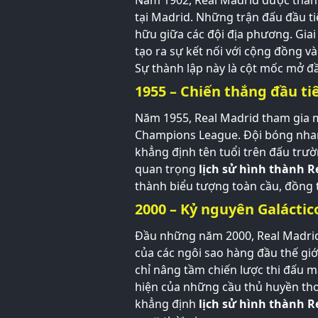
tại Madrid. Những trận đấu đầu tiê
hữu giữa các đội địa phương. Gia
tạo ra sự kết nối với cộng đồng 
Sự thành lập này là cột mốc mở 
1955 – Chiến thắng đầu ti
Năm 1955, Real Madrid tham gia mù
Champions League. Đội bóng nhanh
khẳng định tên tuổi trên đấu trư
quan trọng
lịch sử hình thành R
thành biểu tượng toàn cầu, đồng 
2000 – Kỷ nguyên Galácti
Đầu những năm 2000, Real Madrid
của các ngôi sao hàng đầu thế gi
chỉ nâng tầm chiến lược thi đấu m
hiện của những cầu thủ huyền tho
khẳng định
lịch sử hình thành R