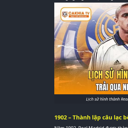
Lịch sử hình thành Rea
1902 – Thành lập câu lạc 
Năm 1902, Real Madrid được thà