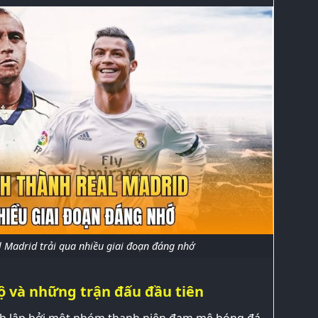
l Madrid trải qua nhiều giai đoạn đáng nhớ
bộ và những trận đấu đầu tiên
nh lập bởi một nhóm thanh niên đam mê bóng đá