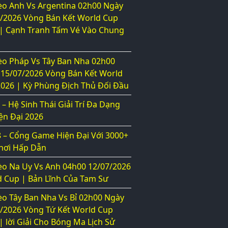
èo Anh Vs Argentina 02h00 Ngày
/2026 Vòng Bán Kết World Cup
| Cạnh Tranh Tấm Vé Vào Chung
èo Pháp Vs Tây Ban Nha 02h00
15/07/2026 Vòng Bán Kết World
026 | Kỳ Phùng Địch Thủ Đối Đầu
 – Hệ Sinh Thái Giải Trí Đa Dạng
ện Đại 2026
 – Cổng Game Hiện Đại Với 3000+
hơi Hấp Dẫn
èo Na Uy Vs Anh 04h00 12/07/2026
 Cup | Bản Lĩnh Của Tam Sư
èo Tây Ban Nha Vs Bỉ 02h00 Ngày
/2026 Vòng Tứ Kết World Cup
| lời Giải Cho Bóng Ma Lịch Sử