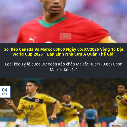
Soi Kèo Canada Vs Maroc 00h00 Ngày 05/07/2026 Vòng 16 Đội
World Cup 2026 | Bản Lĩnh Nhà Cựu Á Quân Thế Giới
Loại kèo Tỷ lệ cược Dự đoán Kèo chấp Ma-rốc -0.5/1 (0.85) Chọn
Ma-rốc Kèo [...]
04
Th7