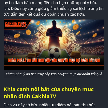
uy tín đảm bảo mang đến cho bạn những gợi ý hữu
ích. Điều này cũng giúp giảm thiểu sự sai lệch trong tin
tức dẫn đến kết quả dự đoán chuẩn xác hơn.
Khám phá lý do nên truy cập vào chuyên mục dự đoán kết quả
Khía cạnh nổi bật của chuyên mục
nhận định CakhiaTV
Dịch vụ này sở hữu nhiều ưu điểm nổi bật, thu hút