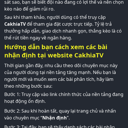
sát sao, bạn sẽ biết đội nào đang có lợi thế và nên chọn
kèo nào để giảm rủi ro.
Sau khi tham khảo, người dùng có thể truy cập
CakhiaTV
để tham gia đặt cược trực tiếp. Tỷ lệ trả
thưởng hấp dẫn, giao dịch nhanh gọn, thắng kèo là có
thể rút tiền ngay về ngân hàng.
Hướng dẫn bạn cách xem các bài
nhận định tại website CakhiaTV
Thời gian gần đây, nhu cầu theo dõi chuyên mục này
của người dùng tại nền tảng tăng mạnh. Nếu bạn là
người mới và muốn xem các bài phân tích, hãy làm
theo những bước sau:
Bước 1: Truy cập vào link chính thức của nền tảng đang
hoạt động ổn định.
Bước 2: Sau khi hoàn tất, quay lại trang chủ và nhấn
vào chuyên mục “
Nhận định
”.
Bước 3: Tại đây, bạn sẽ thấy danh sách các bài phân