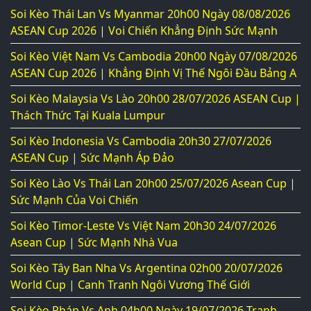
Soi Kèo Thái Lan Vs Myanmar 20h00 Ngày 08/08/2026
ASEAN Cup 2026 | Voi Chiến Khẳng Định Sức Mạnh
Soi Kèo Việt Nam Vs Cambodia 20h00 Ngày 07/08/2026
ASEAN Cup 2026 | Khẳng Định Vị Thế Ngôi Đầu Bảng A
Soi Kèo Malaysia Vs Lào 20h00 28/07/2026 ASEAN Cup |
Thách Thức Tại Kuala Lumpur
Soi Kèo Indonesia Vs Cambodia 20h30 27/07/2026
ASEAN Cup | Sức Mạnh Áp Đảo
Soi Kèo Lào Vs Thái Lan 20h00 25/07/2026 Asean Cup |
Sức Mạnh Của Voi Chiến
Soi Kèo Timor-Leste Vs Việt Nam 20h30 24/07/2026
Asean Cup | Sức Mạnh Nhà Vua
Soi Kèo Tây Ban Nha Vs Argentina 02h00 20/07/2026
World Cup | Canh Tranh Ngôi Vương Thế Giới
Soi Kèo Pháp Vs Anh 04h00 Ngày 19/07/2026 Tranh