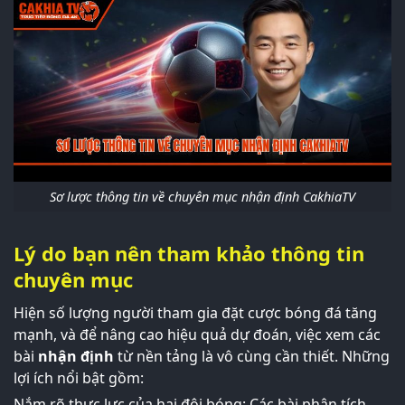
Sơ lược thông tin về chuyên mục nhận định CakhiaTV
Lý do bạn nên tham khảo thông tin
chuyên mục
Hiện số lượng người tham gia đặt cược bóng đá tăng
mạnh, và để nâng cao hiệu quả dự đoán, việc xem các
bài
nhận định
từ nền tảng là vô cùng cần thiết. Những
lợi ích nổi bật gồm:
Nắm rõ thực lực của hai đội bóng: Các bài phân tích