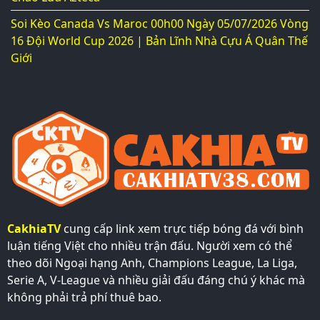
Soi Kèo Canada Vs Maroc 00h00 Ngày 05/07/2026 Vòng
16 Đội World Cup 2026 | Bản Lĩnh Nhà Cựu Á Quân Thế
Giới
CakhiaTV
cung cấp link xem trực tiếp bóng đá với bình
luận tiếng Việt cho nhiều trận đấu. Người xem có thể
theo dõi Ngoại hạng Anh, Champions League, La Liga,
Serie A, V-League và nhiều giải đấu đáng chú ý khác mà
không phải trả phí thuê bao.