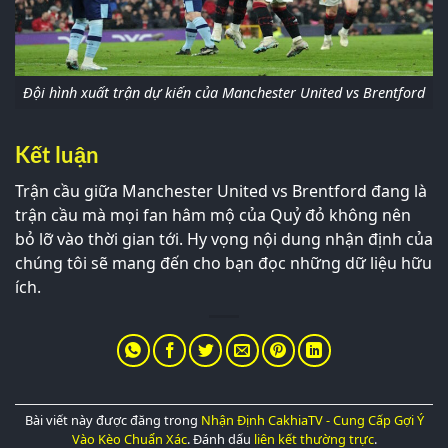
Đội hình xuất trận dự kiến của Manchester United vs Brentford
Kết luận
Trận cầu giữa Manchester United vs Brentford đang là
trận cầu mà mọi fan hâm mộ của Quỷ đỏ không nên
bỏ lỡ vào thời gian tới. Hy vọng nội dung nhận định của
chúng tôi sẽ mang đến cho bạn đọc những dữ liệu hữu
ích.
Bài viết này được đăng trong
Nhận Định CakhiaTV - Cung Cấp Gợi Ý
Vào Kèo Chuẩn Xác
. Đánh dấu
liên kết thường trực
.