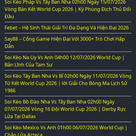
Soi Kèo Pháp Vs Tây Ban Nha 02h00 Ngày 15/07/2026
Vòng Bán Kết World Cup 2026 | Kỳ Phùng Địch Thủ Đối
Đầu
Febet – Hệ Sinh Thái Giải Trí Đa Dạng Và Hiện Đại 2026
Say88 – Cổng Game Hiện Đại Với 3000+ Trò Chơi Hấp
Dẫn
Soi Kèo Na Uy Vs Anh 04h00 12/07/2026 World Cup |
Bản Lĩnh Của Tam Sư
Soi Kèo Tây Ban Nha Vs Bỉ 02h00 Ngày 11/07/2026 Vòng
Tứ Kết World Cup 2026 | lời Giải Cho Bóng Ma Lịch Sử
1986
Soi Kèo Bồ Đào Nha Vs Tây Ban Nha 02h00 Ngày
07/07/2026 Vòng 16 Đội World Cup 2026 | Derby Rực
Lửa Tại Dallas
Soi Kèo Mexico Vs Anh 01h00 06/07/2026 World Cup |
Chảo Lửa Azteca