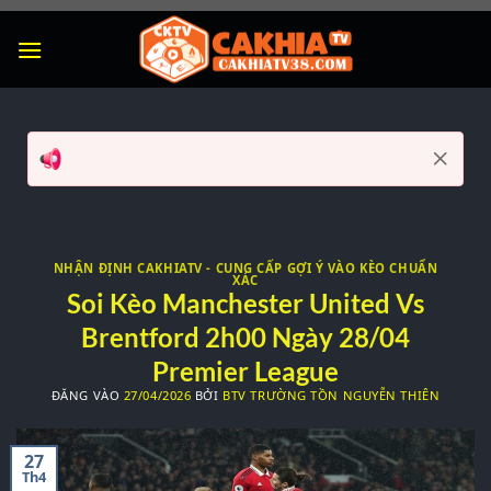
Bỏ
qua
nội
dung
NHẬN ĐỊNH CAKHIATV - CUNG CẤP GỢI Ý VÀO KÈO CHUẨN
XÁC
Soi Kèo Manchester United Vs
Brentford 2h00 Ngày 28/04
Premier League
ĐĂNG VÀO
27/04/2026
BỞI
BTV TRƯỜNG TỒN NGUYỄN THIÊN
27
Th4