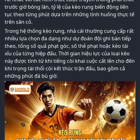
trước giờ bóng lăn, tỷ lệ của kèo rung biến động liên
tục theo từng phút dựa trên những tình huống thực tế
trên sân cỏ.
Trong hệ thống kèo rung, nhà cái thường cung cấp rất
nhiều lựa chọn đa dạng như dự đoán đội ghi bàn tiếp
theo, tổng số quả phạt góc, số thẻ phạt hoặc kèo tài
xỉu của từng hiệp đấu. Thời gian hiệu lực của loại kèo
này được tính từ khi tiếng còi khai cuộc cất lên cho đến
khi trọng tài thổi còi kết thúc trận đấu, bao gồm cả
những phút đá bù giờ.