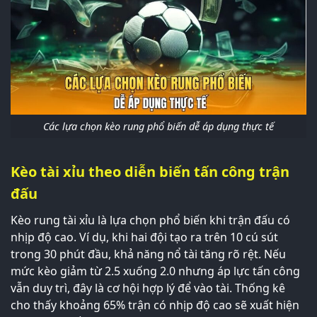
Các lựa chọn kèo rung phổ biến dễ áp dụng thực tế
Kèo tài xỉu theo diễn biến tấn công trận
đấu
Kèo rung tài xỉu là lựa chọn phổ biến khi trận đấu có
nhịp độ cao. Ví dụ, khi hai đội tạo ra trên 10 cú sút
trong 30 phút đầu, khả năng nổ tài tăng rõ rệt. Nếu
mức kèo giảm từ 2.5 xuống 2.0 nhưng áp lực tấn công
vẫn duy trì, đây là cơ hội hợp lý để vào tài. Thống kê
cho thấy khoảng 65% trận có nhịp độ cao sẽ xuất hiện