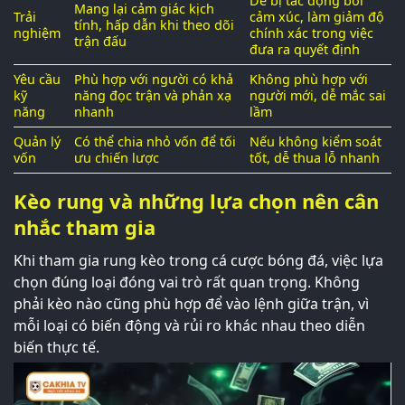
Dễ bị tác động bởi
Mang lại cảm giác kịch
Trải
cảm xúc, làm giảm độ
tính, hấp dẫn khi theo dõi
nghiệm
chính xác trong việc
trận đấu
đưa ra quyết định
Yêu cầu
Phù hợp với người có khả
Không phù hợp với
kỹ
năng đọc trận và phản xạ
người mới, dễ mắc sai
năng
nhanh
lầm
Quản lý
Có thể chia nhỏ vốn để tối
Nếu không kiểm soát
vốn
ưu chiến lược
tốt, dễ thua lỗ nhanh
Kèo rung và những lựa chọn nên cân
nhắc tham gia
Khi tham gia rung kèo trong cá cược bóng đá, việc lựa
chọn đúng loại đóng vai trò rất quan trọng. Không
phải kèo nào cũng phù hợp để vào lệnh giữa trận, vì
mỗi loại có biến động và rủi ro khác nhau theo diễn
biến thực tế.