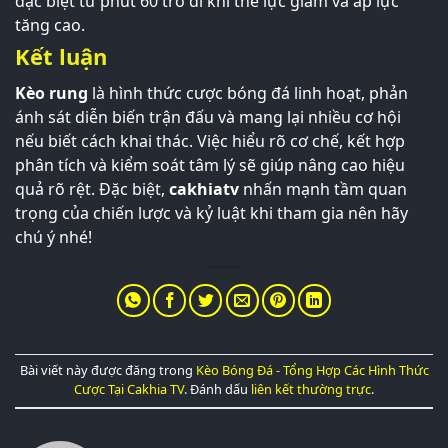
đặc biệt từ phút 60 trở đi khi thể lực giảm và áp lực
tăng cao.
Kết luận
Kèo rung
là hình thức cược bóng đá linh hoạt, phản
ánh sát diễn biến trận đấu và mang lại nhiều cơ hội
nếu biết cách khai thác. Việc hiểu rõ cơ chế, kết hợp
phân tích và kiểm soát tâm lý sẽ giúp nâng cao hiệu
quả rõ rệt. Đặc biệt,
cakhiatv
nhấn mạnh tầm quan
trọng của chiến lược và kỷ luật khi tham gia nên hãy
chú ý nhé!
Bài viết này được đăng trong
Kèo Bóng Đá - Tổng Hợp Các Hình Thức
Cược Tại Cakhia TV
. Đánh dấu
liên kết thường trực
.