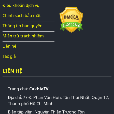
Điều khoản dịch vụ
Chính sách bảo mật
Thông tin bản quyền
Miễn trừ trách nhiệm
Liên hệ
Tác giả
LIÊN HỆ
Trang chủ:
CakhiaTV
Địa chỉ: 77 Đ. Phan Văn Hớn, Tân Thới Nhất, Quận 12,
Thành phố Hồ Chí Minh.
Biên tập viên: Nguyễn Thiên Trường Tồn