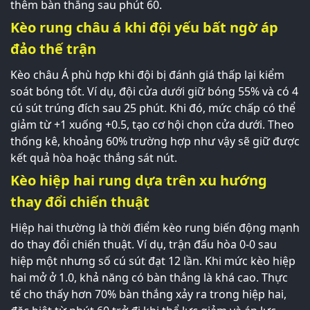
thêm bàn thắng sau phút 60.
Kèo rung châu á khi đội yếu bất ngờ áp
đảo thế trận
Kèo châu Á phù hợp khi đội bị đánh giá thấp lại kiểm
soát bóng tốt. Ví dụ, đội cửa dưới giữ bóng 55% và có 4
cú sút trúng đích sau 25 phút. Khi đó, mức chấp có thể
giảm từ +1 xuống +0.5, tạo cơ hội chọn cửa dưới. Theo
thống kê, khoảng 60% trường hợp như vậy sẽ giữ được
kết quả hòa hoặc thắng sát nút.
Kèo hiệp hai rung dựa trên xu hướng
thay đổi chiến thuật
Hiệp hai thường là thời điểm kèo rung biến động mạnh
do thay đổi chiến thuật. Ví dụ, trận đấu hòa 0-0 sau
hiệp một nhưng số cú sút đạt 12 lần. Khi mức kèo hiệp
hai mở ở 1.0, khả năng có bàn thắng là khá cao. Thực
tế cho thấy hơn 70% bàn thắng xảy ra trong hiệp hai,