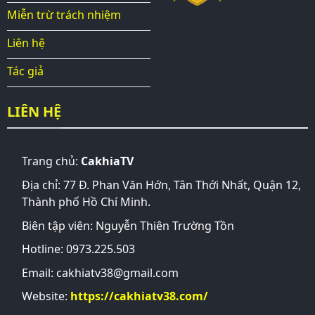
Miễn trừ trách nhiệm
Liên hệ
Tác giả
LIÊN HỆ
Trang chủ:
CakhiaTV
Địa chỉ: 77 Đ. Phan Văn Hớn, Tân Thới Nhất, Quận 12,
Thành phố Hồ Chí Minh.
Biên tập viên: Nguyễn Thiên Trường Tồn
Hotline: 0973.225.503
Email:
cakhiatv38@gmail.com
Website:
https://cakhiatv38.com/