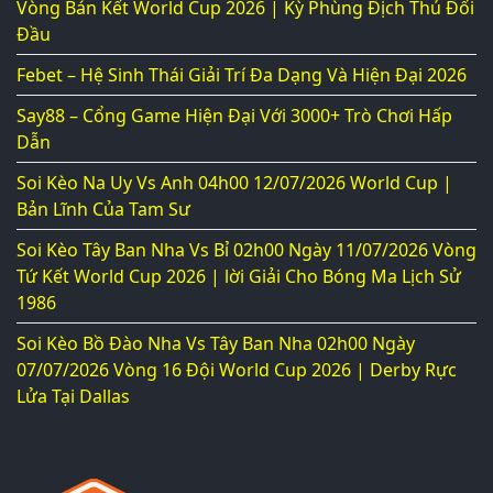
Vòng Bán Kết World Cup 2026 | Kỳ Phùng Địch Thủ Đối
Đầu
Febet – Hệ Sinh Thái Giải Trí Đa Dạng Và Hiện Đại 2026
Say88 – Cổng Game Hiện Đại Với 3000+ Trò Chơi Hấp
Dẫn
Soi Kèo Na Uy Vs Anh 04h00 12/07/2026 World Cup |
Bản Lĩnh Của Tam Sư
Soi Kèo Tây Ban Nha Vs Bỉ 02h00 Ngày 11/07/2026 Vòng
Tứ Kết World Cup 2026 | lời Giải Cho Bóng Ma Lịch Sử
1986
Soi Kèo Bồ Đào Nha Vs Tây Ban Nha 02h00 Ngày
07/07/2026 Vòng 16 Đội World Cup 2026 | Derby Rực
Lửa Tại Dallas